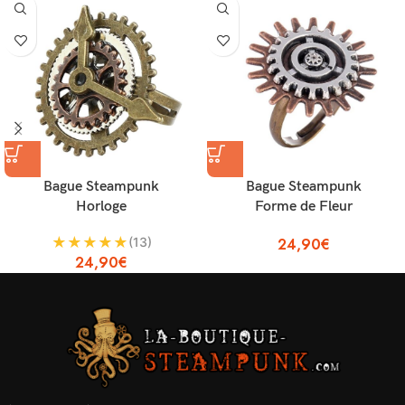
Bague Steampunk
Bague Steampunk
Horloge
Forme de Fleur
★
★
★
★
★
(13)
24,90
€
24,90
€