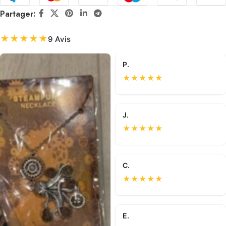
Partager:
★
★
★
★
★
9 Avis
P.
★
★
★
★
★
J.
★
★
★
★
★
C.
★
★
★
★
★
E.