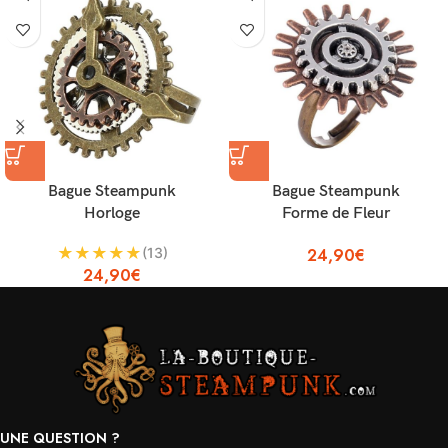
Bague Steampunk
Bague Steampunk
Horloge
Forme de Fleur
★
★
★
★
★
(13)
24,90
€
24,90
€
UNE QUESTION ?