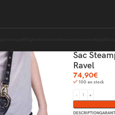
ique Steampunk
Blog
Montres
Lunettes
Vêtements
Accessoires
Bijoux
Décor
Sac Steam
Ravel
74,90
€
100 en stock
DESCRIPTION
GARANT