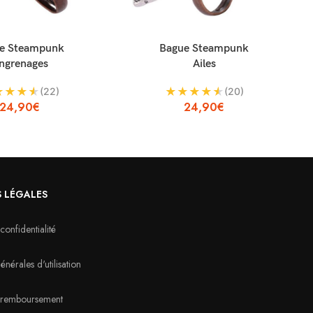
ANIER
AJOUTER AU PANIER
A
e Steampunk
Bague Steampunk
ngrenages
Ailes
★
★
★
★
★
★
★
★
★
(22)
(20)
24,90
€
24,90
€
 LÉGALES
confidentialité
nérales d'utilisation
e remboursement