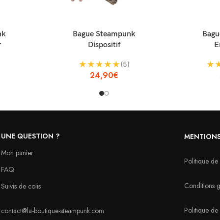
AJOUTER AU PANIER
AJOUTER AU P
nk
Bague Steampunk
Bagu
r
Dispositif
E
★
★
★
★
★
★
(5)
24,90
€
UNE QUESTION ?
MENTIONS
Mon panier
Politique de 
FAQ
Conditions gé
Suivis de colis
Politique d
contact@la-boutique-steampunk.com