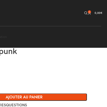
0
0,00
€
ation
punk
AJOUTER AU PANIER
IES
QUESTIONS