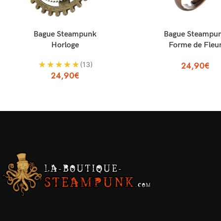
AJOUTER AU PANIER
AJOUTER AU PANIER
Bague Steampunk
Bague Steampu
Horloge
Forme de Fleu
★
★
★
★
★
(13)
24,90
€
24,90
€