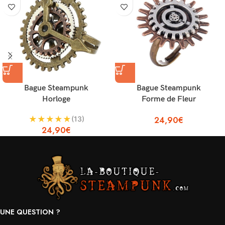
Bague Steampunk
Bague Steampunk
Horloge
Forme de Fleur
★
★
★
★
★
(13)
24,90
€
24,90
€
UNE QUESTION ?