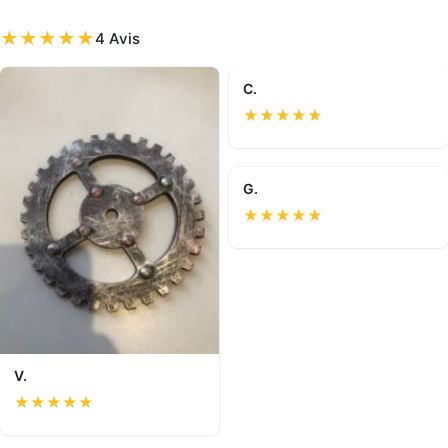
★
★
★
★
★
4 Avis
C.
★
★
★
★
★
G.
★
★
★
★
★
V.
★
★
★
★
★