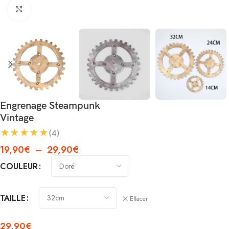
Agrandir
Engrenage Steampunk
Vintage
★
★
★
★
★
(4)
19,90
€
–
29,90
€
COULEUR
TAILLE
Effacer
29,90
€