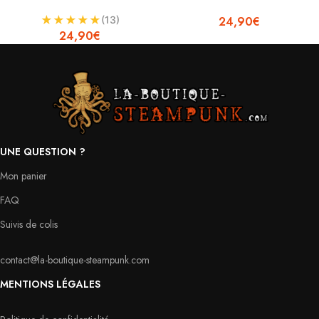
★
★
★
★
★
(13)
24,90
€
24,90
€
UNE QUESTION ?
Mon panier
FAQ
Suivis de colis
contact@la-boutique-steampunk.com
MENTIONS LÉGALES