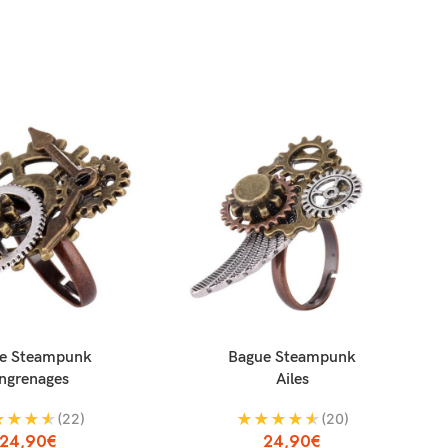
ANIER
AJOUTER AU PANIER
A
e Steampunk
Bague Steampunk
ngrenages
Ailes
★
★
★
★
★
★
★
★
★
(22)
(20)
24,90
€
24,90
€