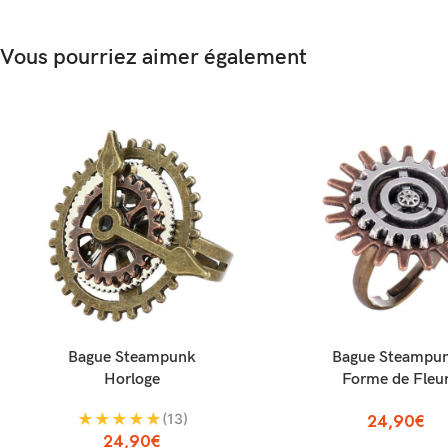
Vous pourriez aimer également
AJOUTER AU PANIER
AJOUTER AU PANIER
Bague Steampunk
Bague Steampu
Horloge
Forme de Fleu
★
★
★
★
★
(13)
24,90
€
24,90
€