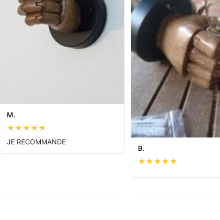
M.
★
★
★
★
★
JE RECOMMANDE
B.
★
★
★
★
★