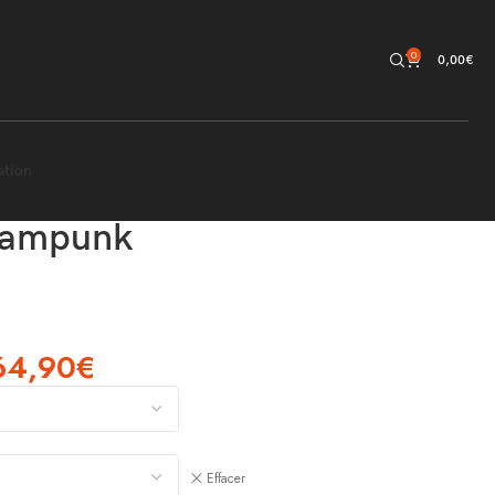
0
0,00
€
ation
eampunk
64,90
€
Effacer