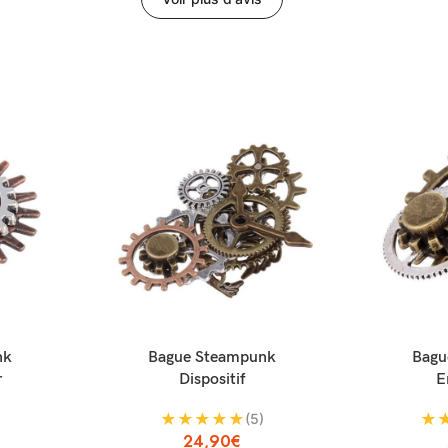
AJOUTER AU PANIER
AJOUTER AU P
nk
Bague Steampunk
Bagu
r
Dispositif
E
★
★
★
★
★
★
(5)
24,90
€