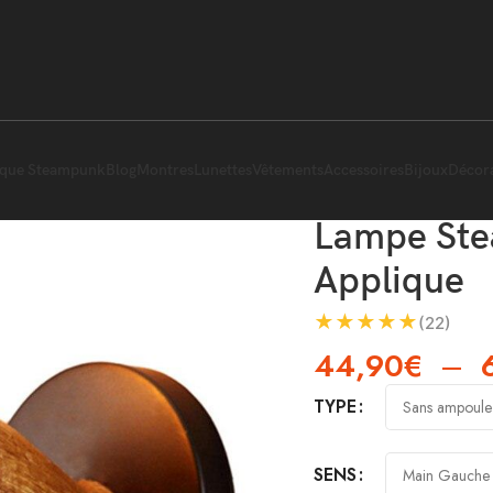
ique Steampunk
Blog
Montres
Lunettes
Vêtements
Accessoires
Bijoux
Décor
Lampe St
Applique
★
★
★
★
★
(22)
44,90
€
–
TYPE
SENS