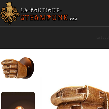
La Bout
Accueil
Décoration Steampunk
Lampe Steampunk Applique