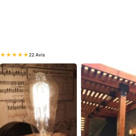
★
★
★
★
★
22 Avis