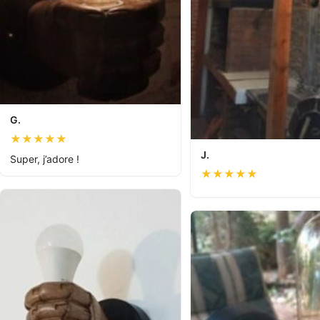
G.
★
★
★
★
★
J.
Super, j’adore !
★
★
★
★
★