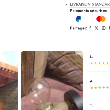
LIVRAISON STANDAR
Paiements sécurisés
Partager:
L.
★
★
★
★
★
A.
★
★
★
★
★
T.