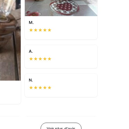
M.
★
★
★
★
★
A.
★
★
★
★
★
N.
★
★
★
★
★
Voir plus d'avis