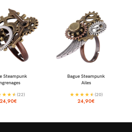
ANIER
AJOUTER AU PANIER
A
e Steampunk
Bague Steampunk
ngrenages
Ailes
★
★
★
★
★
★
★
★
★
(22)
(20)
24,90
€
24,90
€