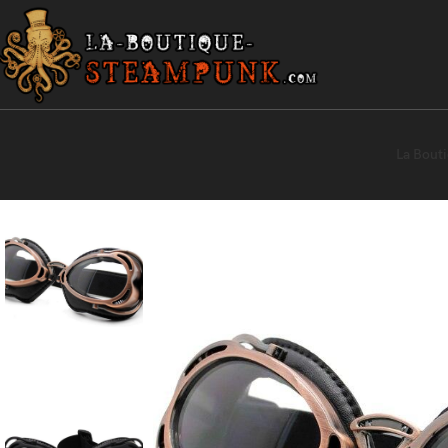
La Bout
Accueil
Goggles Steampunk
Lunettes Steampunk Guynemer