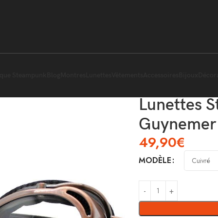
ique Steampunk
Blog
Montres
Lunettes
Vêtements
Accessoires
Bijoux
Décor
Lunettes 
Guynemer
49,90
€
MODÈLE