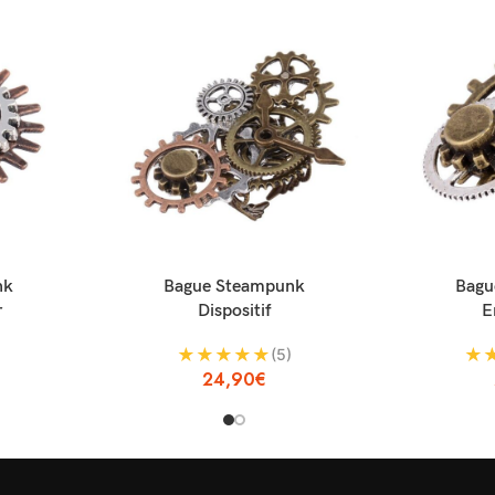
AJOUTER AU PANIER
AJOUTER AU P
nk
Bague Steampunk
Bagu
r
Dispositif
E
★
★
★
★
★
★
(5)
24,90
€