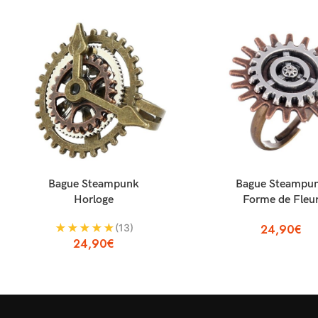
AJOUTER AU PANIER
AJOUTER AU PANIER
Bague Steampunk
Bague Steampu
Horloge
Forme de Fleu
★
★
★
★
★
(13)
24,90
€
24,90
€