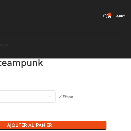
0
0,00
€
ation
Steampunk
Effacer
AJOUTER AU PANIER