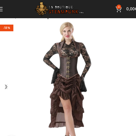
0
0,00
Accueil
Robes Steampunk
-15%