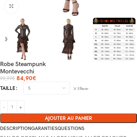
Agrandir
Robe Steampunk
Montevecchi
84,90
€
99,99
€
TAILLE
Effacer
AJOUTER AU PANIER
DESCRIPTION
GARANTIES
QUESTIONS